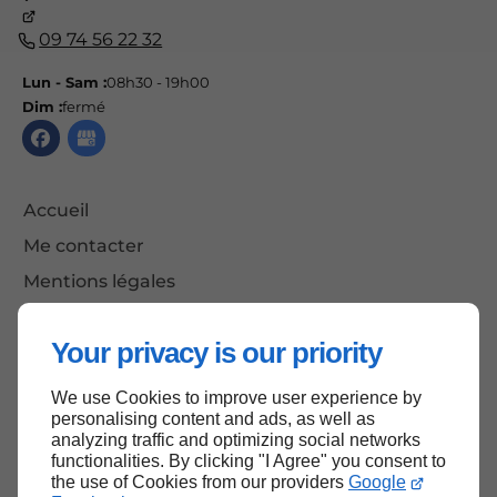
09 74 56 22 32
Lun - Sam :
08h30 - 19h00
Dim :
fermé
Accueil
Me contacter
Mentions légales
Plan du site
Your privacy is our priority
We use Cookies to improve user experience by
Haut de page
personalising content and ads, as well as
analyzing traffic and optimizing social networks
functionalities. By clicking "I Agree" you consent to
the use of Cookies from our providers
Google