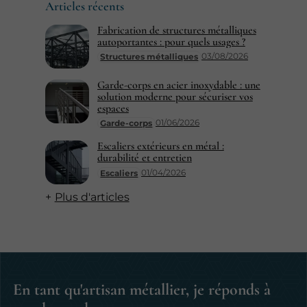
Articles récents
Fabrication de structures métalliques
autoportantes : pour quels usages ?
03/08/2026
Structures métalliques
Garde-corps en acier inoxydable : une
solution moderne pour sécuriser vos
espaces
01/06/2026
Garde-corps
Escaliers extérieurs en métal :
durabilité et entretien
01/04/2026
Escaliers
Plus d'articles
En tant qu'artisan métallier, je réponds à