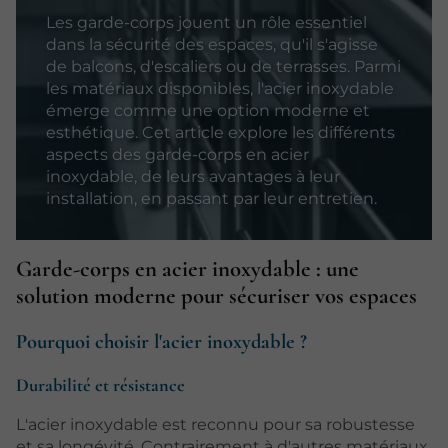
Les garde-corps jouent un rôle essentiel
dans la sécurité des espaces, qu'il s'agisse
de balcons, d'escaliers ou de terrasses. Parmi
les matériaux disponibles, l'acier inoxydable
émerge comme une option moderne et
esthétique. Cet article explore les différents
aspects des garde-corps en acier
inoxydable, de leurs avantages à leur
installation, en passant par leur entretien.
Garde-corps en acier inoxydable : une
solution moderne pour sécuriser vos espaces
Pourquoi choisir l'acier inoxydable ?
Durabilité et résistance
L'acier inoxydable est reconnu pour sa robustesse
et sa longévité. Contrairement à d'autres matériaux