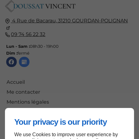
4 Rue de Bacarau,
31210
GOURDAN-POLIGNAN
09 74 56 22 32
Lun - Sam :
08h30 - 19h00
Dim :
fermé
Accueil
Me contacter
Mentions légales
Plan du site
Your privacy is our priority
We use Cookies to improve user experience by
Haut de page