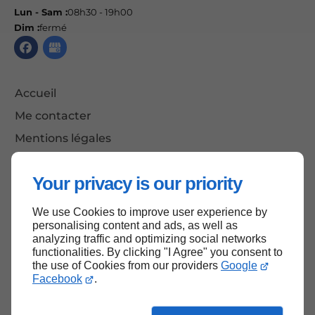
Lun - Sam :
08h30 - 19h00
Dim :
fermé
Accueil
Me contacter
Mentions légales
Plan du site
Your privacy is our priority
We use Cookies to improve user experience by
Haut de page
personalising content and ads, as well as
analyzing traffic and optimizing social networks
functionalities. By clicking "I Agree" you consent to
the use of Cookies from our providers
Google
Facebook
.